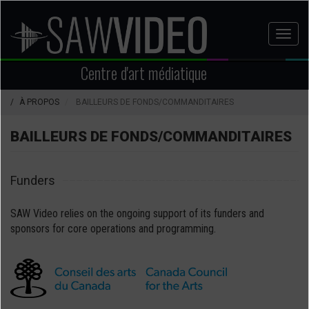
Aller
au
Toggl
contenu
naviga
principal
Centre d'art médiatique
À PROPOS
BAILLEURS DE FONDS/COMMANDITAIRES
BAILLEURS DE FONDS/COMMANDITAIRES
Funders
SAW Video relies on the ongoing support of its funders and
sponsors for core operations and programming.