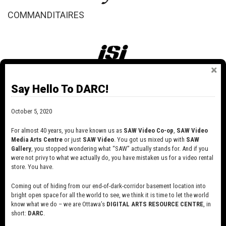
COMMANDITAIRES
COMMANDITAIRES DE PROGRAMMATION 2017
Say Hello To DARC!
October 5, 2020
For almost 40 years, you have known us as
SAW Video Co-op
,
SAW Video
Media Arts Centre
or just
SAW Video
. You got us mixed up with
SAW
Gallery
, you stopped wondering what “SAW” actually stands for. And if you
were not privy to what we actually do, you have mistaken us for a video rental
store. You have.
Coming out of hiding from our end-of-dark-corridor basement location into
bright open space for all the world to see, we think it is time to let the world
know what we do – we are Ottawa’s
DIGITAL ARTS RESOURCE CENTRE
, in
short:
DARC
.